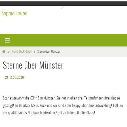
Zum
Inhalt
Sophie Leube
springen
Start
Archiv 2015 -2019
Sterne über Münster
Sterne über Münster
2.05.2019
Scarlet gewinnt die CCI**S in Münster! Sie hat in allen drei Teilprüfungen ihre Klasse
gezeigt! Ihr Besitzer Klaus Kock und wir sind sehr happy über ihre Entwicklung! Toll, so
ein qualitätvolles Nachwuchspferd im Stall zu haben, Danke Klaus!