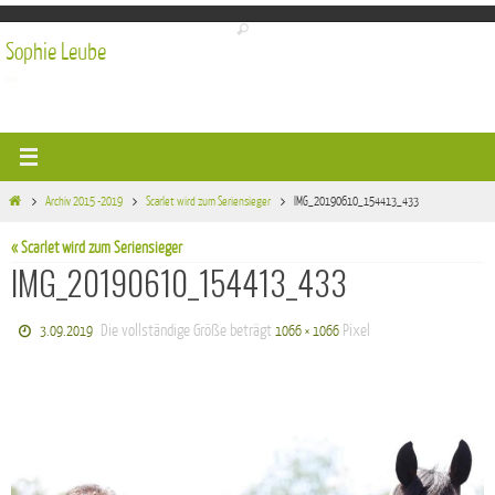
Zum
Inhalt
Sophie Leube
springen
Start
Archiv 2015 -2019
Scarlet wird zum Seriensieger
IMG_20190610_154413_433
« Scarlet wird zum Seriensieger
IMG_20190610_154413_433
Die vollständige Größe beträgt
Pixel
3.09.2019
1066 × 1066