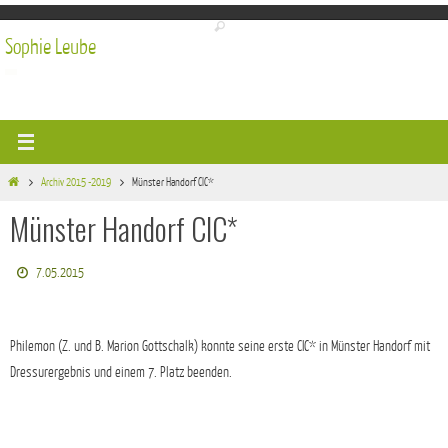
Zum
Inhalt
Sophie Leube
springen
Start
Archiv 2015 -2019
Münster Handorf CIC*
Münster Handorf CIC*
7.05.2015
Philemon (Z. und B. Marion Gottschalk) konnte seine erste CIC* in Münster Handorf mit
Dressurergebnis und einem 7. Platz beenden.