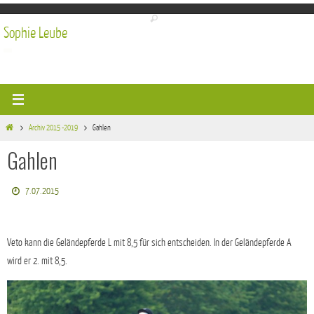
Zum
Inhalt
Sophie Leube
springen
Start
Archiv 2015 -2019
Gahlen
Gahlen
7.07.2015
Veto kann die Geländepferde L mit 8,5 für sich entscheiden. In der Geländepferde A
wird er 2. mit 8,5.